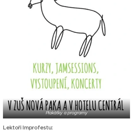
Plakátky a programy
Lektoři Improfestu: