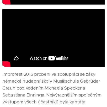
Improfest 2016 proběhl ve spolupráci se žáky
německé hudební školy Musikschule Gebrüder
Graun pod vedením Michaela Spiecker a
Sebastiana Binninga. Nejvýraznějším společným
výstupem všech účastníků byla kantáta