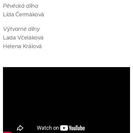
Pěvěcká dílna
Lída Čermáková
Výtvarné dílny
Lada Včeláková
Helena Králová