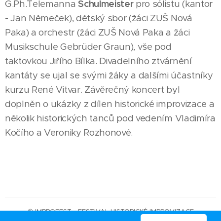
G.Ph.Telemanna
Schulmeister
pro sólistu (kantor
- Jan Němeček), dětský sbor (žáci ZUŠ Nová
Paka) a orchestr (žáci ZUŠ Nová Paka a žáci
Musikschule Gebrüder Graun), vše pod
taktovkou Jiřího Bílka. Divadelního ztvárnění
kantáty se ujal se svými žáky a dalšími účastníky
kurzu René Vitvar. Závěrečný koncert byl
doplněn o ukázky z dílen historické improvizace a
několik historických tanců pod vedením Vladimíra
Kočího a Veroniky Rozhonové.
© IMPROFEST - FESTIVAL HISTORICKÉ IMPROVIZACE