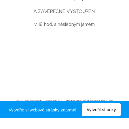
A ZÁVĚREČNÉ VYSTOUPENÍ
v 18 hod. s následným jamem
© IMPROFEST - FESTIVAL HISTORICKÉ IMPROVIZACE
Vytvořit stránky
Vytvořte si webové stránky zdarma!
Vytvořeno službou
Webnode