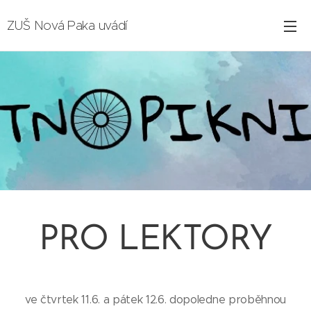
ZUŠ Nová Paka uvádí
PRO LEKTORY
ve čtvrtek 11.6. a pátek 12.6. dopoledne proběhnou