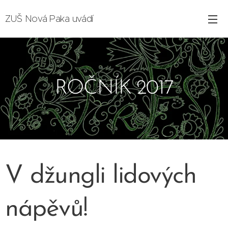
ZUŠ Nová Paka uvádí
ROČNÍK 2017
V džungli lidových
nápěvů!