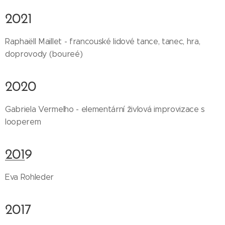
2021
Raphaëll Maillet - francouské lidové tance, tanec, hra,
doprovody (boureé)
2020
Gabriela Vermelho - elementární živlová improvizace s
looperem
201
9
Eva Rohleder
2017