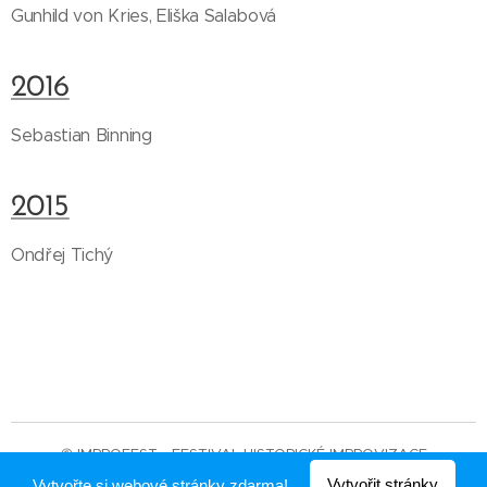
Gunhild von Kries, Eliška Salabová
2016
Sebastian Binning
2015
Ondřej Tichý
© IMPROFEST - FESTIVAL HISTORICKÉ IMPROVIZACE
Vytvořit stránky
Vytvořte si webové stránky zdarma!
Vytvořeno službou
Webnode